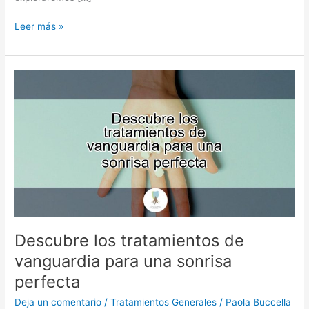
Leer más »
Descubre
los
tratamientos
de
vanguardia
para
una
sonrisa
perfecta
Descubre los tratamientos de
vanguardia para una sonrisa
perfecta
Deja un comentario
/
Tratamientos Generales
/
Paola Buccella