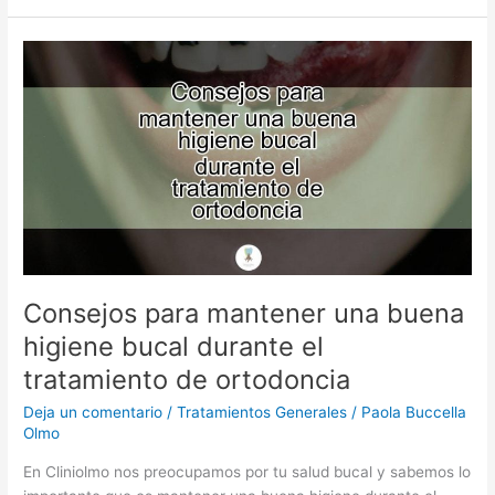
Consejos
para
mantener
una
buena
higiene
bucal
durante
el
tratamiento
de
Consejos para mantener una buena
ortodoncia
higiene bucal durante el
tratamiento de ortodoncia
Deja un comentario
/
Tratamientos Generales
/
Paola Buccella
Olmo
En Cliniolmo nos preocupamos por tu salud bucal y sabemos lo