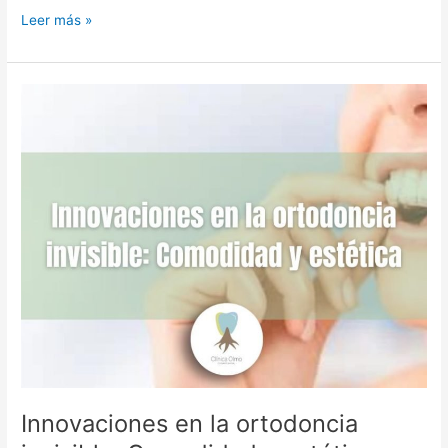
Leer más »
Innovaciones
en
la
ortodoncia
invisible:
Comodidad
y
estética
Innovaciones en la ortodoncia