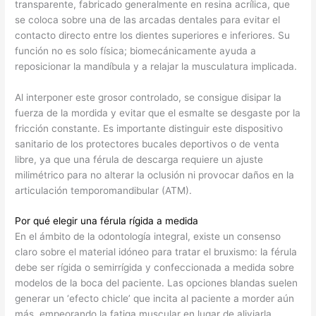
transparente, fabricado generalmente en resina acrílica, que
se coloca sobre una de las arcadas dentales para evitar el
contacto directo entre los dientes superiores e inferiores. Su
función no es solo física; biomecánicamente ayuda a
reposicionar la mandíbula y a relajar la musculatura implicada.
Al interponer este grosor controlado, se consigue disipar la
fuerza de la mordida y evitar que el esmalte se desgaste por la
fricción constante. Es importante distinguir este dispositivo
sanitario de los protectores bucales deportivos o de venta
libre, ya que una férula de descarga requiere un ajuste
milimétrico para no alterar la oclusión ni provocar daños en la
articulación temporomandibular (ATM).
Por qué elegir una férula rígida a medida
En el ámbito de la odontología integral, existe un consenso
claro sobre el material idóneo para tratar el bruxismo: la férula
debe ser rígida o semirrígida y confeccionada a medida sobre
modelos de la boca del paciente. Las opciones blandas suelen
generar un ‘efecto chicle’ que incita al paciente a morder aún
más, empeorando la fatiga muscular en lugar de aliviarla.