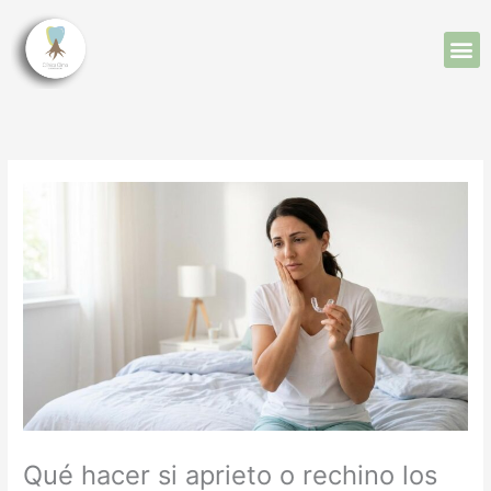
Ir
al
M
Clínica dental Tor
Tratamientos dentales
Quienes Somos
contenido
Qué hacer si aprieto o rechino los