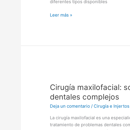
diferentes tipos disponibles
Leer más »
Cirugía
maxilofacial:
Cirugía maxilofacial:
solucionando
problemas
dentales complejos
dentales
Deja un comentario
/
Cirugía e Injertos
complejos
La cirugía maxilofacial es una especia
tratamiento de problemas dentales comp