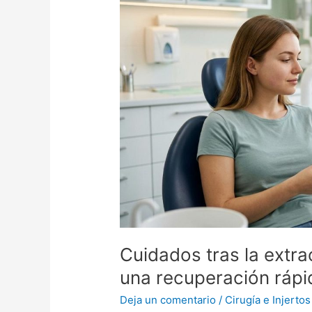
tras
la
extracción
de
cordales:
guía
para
una
recuperación
rápida
Cuidados tras la extra
una recuperación rápi
Deja un comentario
/
Cirugía e Injertos