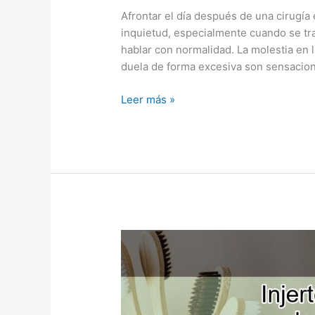
Afrontar el día después de una cirugía 
inquietud, especialmente cuando se tr
hablar con normalidad. La molestia en l
duela de forma excesiva son sensacion
Leer más »
Injerto
de
hueso
dental:
una