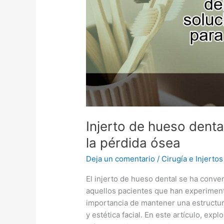
solución
efectiva
para
la
pérdida
ósea
Injerto de hueso denta
la pérdida ósea
Deja un comentario
/
Cirugía e Injertos
El injerto de hueso dental se ha conve
aquellos pacientes que han experiment
importancia de mantener una estructur
y estética facial. En este artículo, exp