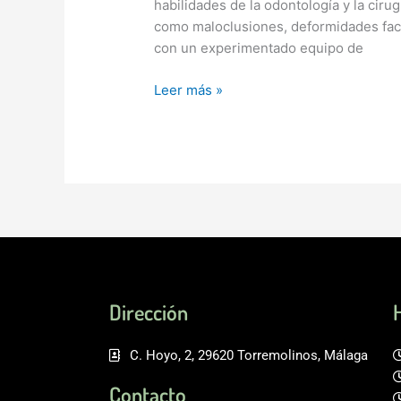
habilidades de la odontología y la ciru
como maloclusiones, deformidades faci
con un experimentado equipo de
Leer más »
Dirección
C. Hoyo, 2, 29620 Torremolinos, Málaga
Contacto